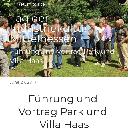
Return to site
Tag der 
Industriekultur 
Mittelhessen
Führung und Vortrag Park und 
Villa Haas
June 27, 2017
Führung und 
Vortrag Park und 
Villa Haas